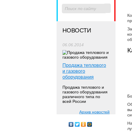
К
пр
За
НОВОСТИ
ко
об
06.06.2014
К
Продажа теплового
и газового
оборудования
Продажа теплового и
газового оборудования
Бо
различного типа по
всей России
О
вы
Архив новостей
с
На
лу