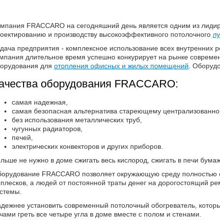
омпания
FRACCARO
на сегодняшний день является одним из лиди
оектированию и производству высокоэффективного потолочного
лу
дача предприятия - комплексное использование всех внутренних р
мпания длительное время успешно конкурирует на рынке современ
орудования
для
отопления офисных и жилых помещений
.
Оборуд
ачества оборудования FRACCARO:
самая надежная,
самая безопасная альтернатива стареющему централизованно
без использования металлических труб,
чугунных радиаторов,
печей,
электрических конвекторов и других приборов.
льше не нужно в доме сжигать весь кислород, сжигать в печи бума
борудование FRACCARO
позволяет окружающую среду полностью 
плесков, а людей от постоянной траты денег на дорогостоящий ре
истемы.
дежнее установить современный потолочный обогреватель, котор
чами греть все четыре угла в доме вместе с полом и стенами.