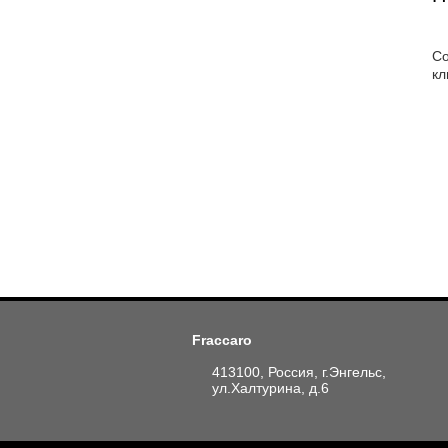
Со
кл
Fraccaro
413100, Россия, г.Энгельс,
ул.Халтурина, д.6