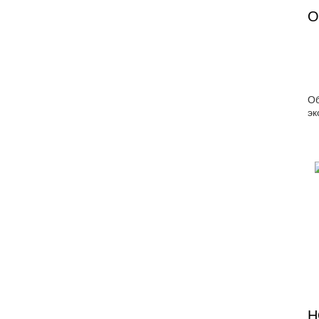
О
О
эк
Н