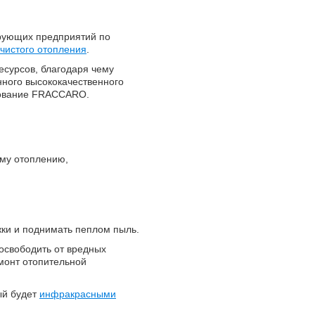
рующих предприятий по
чистого отопления
.
есурсов, благодаря чему
ного высококачественного
ование FRACCARO.
му отоплению,
жки и поднимать пеплом пыль.
освободить от вредных
монт отопительной
ый будет
инфракрасными