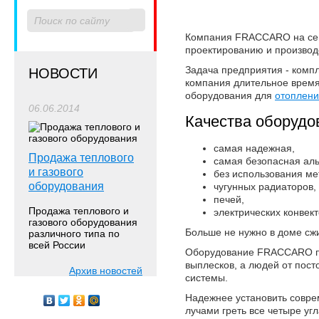
Компания
FRACCARO
на се
проектированию и производ
Задача предприятия - компл
НОВОСТИ
компания длительное время
оборудования
для
отоплен
06.06.2014
Качества оборуд
самая надежная,
Продажа теплового
самая безопасная ал
и газового
без использования ме
оборудования
чугунных радиаторов,
печей,
Продажа теплового и
электрических конвект
газового оборудования
Больше не нужно в доме сжи
различного типа по
всей России
Оборудование FRACCARO
п
выплесков, а людей от пос
Архив новостей
системы.
Надежнее установить совре
лучами греть все четыре уг