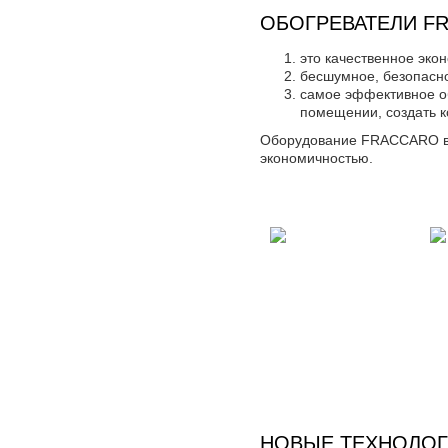
ОБОГРЕВАТЕЛИ F
это качественное эко
бесшумное, безопасн
самое эффективное о
помещении, создать 
Оборудование FRACCARO
в
экономичностью.
НОВЫЕ ТЕХНОЛО