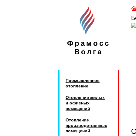
Б
Фрамосс
Волга
Промышленное
отопление
Отопление жилых
и офисных
помещений
Отопление
производственных
помещений