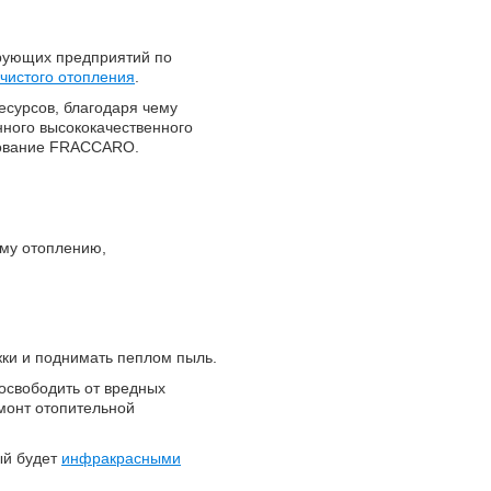
рующих предприятий по
чистого отопления
.
есурсов, благодаря чему
ного высококачественного
ование FRACCARO.
му отоплению,
жки и поднимать пеплом пыль.
освободить от вредных
монт отопительной
ый будет
инфракрасными