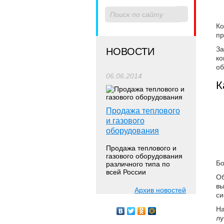
К
пр
За
НОВОСТИ
ко
об
06.06.2014
К
Продажа теплового
и газового
оборудования
Продажа теплового и
газового оборудования
Бо
различного типа по
всей России
О
вы
Архив новостей
с
На
лу