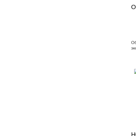
О
О
эк
Н