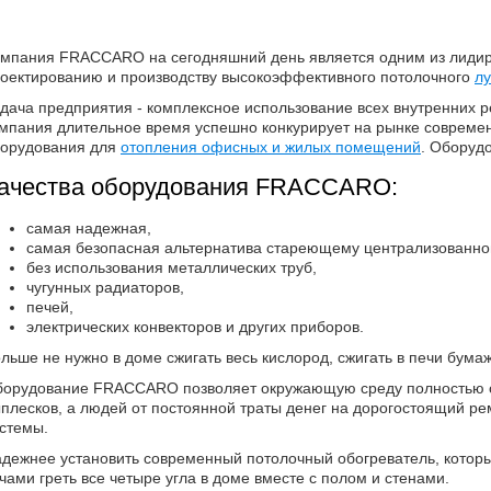
омпания
FRACCARO
на сегодняшний день является одним из лиди
оектированию и производству высокоэффективного потолочного
лу
дача предприятия - комплексное использование всех внутренних р
мпания длительное время успешно конкурирует на рынке современ
орудования
для
отопления офисных и жилых помещений
.
Оборуд
ачества оборудования FRACCARO:
самая надежная,
самая безопасная альтернатива стареющему централизованно
без использования металлических труб,
чугунных радиаторов,
печей,
электрических конвекторов и других приборов.
льше не нужно в доме сжигать весь кислород, сжигать в печи бума
борудование FRACCARO
позволяет окружающую среду полностью 
плесков, а людей от постоянной траты денег на дорогостоящий ре
истемы.
дежнее установить современный потолочный обогреватель, котор
чами греть все четыре угла в доме вместе с полом и стенами.