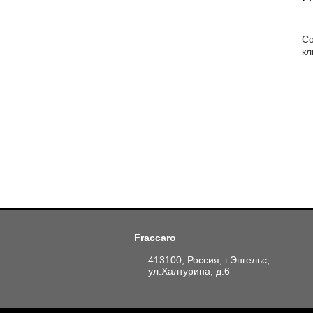
Со
кл
Fraccaro
413100, Россия, г.Энгельс,
ул.Халтурина, д.6